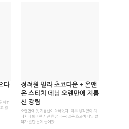
모으다
정려원 필라 초코다운 + 온앤
온 스티치 데님 오랜만에 지름
신 강림
듯 이번
고 결
오랜만에 옷 지름신이 와버렸다. 아무 생각없이 지
나치다 봐버린 사진 한장 때문! 짙은 초코색 패딩 컬
러가 일단 눈에 들어왔…