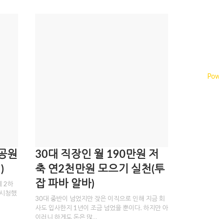
Pow
해공원
30대 직장인 월 190만원 저
)
축 연2천만원 모으기 실천(투
잡 파바 알바)
 2하
 시청했
30대 중반이 넘었지만 잦은 이직으로 인해 지금 회
사도 입사한지 1년이 조금 넘었을 뿐이다. 하지만 아
이러니 하게도 돈은 많…