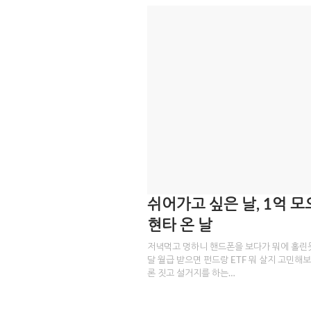
쉬어가고 싶은 날, 1억 
현타 온 날
저녁먹고 멍하니 핸드폰을 보다가 뭐에 홀린
달 월급 받으면 펀드랑 ETF 뭐 살지 고민해보
론 짓고 설거지를 하는…