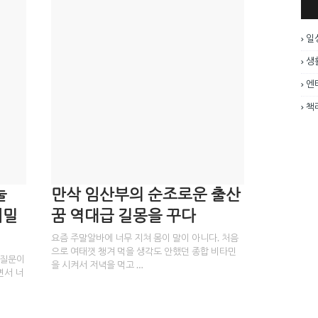
일
생
엔
책
눌
만삭 임산부의 순조로운 출산
비밀
꿈 역대급 길몽을 꾸다
요즘 주말알바에 너무 지쳐 몸이 말이 아니다. 처음
으로 여태껏 챙겨 먹을 생각도 안했던 종합 비타민
 질문이
을 시켜서 저녁을 먹고 …
면서 너