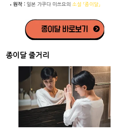
원작 :
일본 가쿠다 미쓰요의
소설 「종이달」
종이달
줄거리