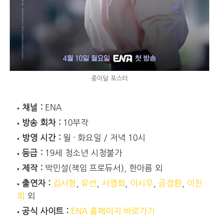
종이달 포스터
채널 :
ENA
방송 회차 :
10부작
방영 시간 :
월 · 화요일 / 저녁 10시
등급 :
19세 청소년 시청불가
제작 :
박민설(책임 프로듀서), 한아름 외
출연자 :
김서형
,
유선
,
서영희
,
이시우
,
공정환
,
이천
희
외
공식 사이트 :
ENA 홈페이지 바로가기